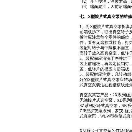
（2）开车喷油，油位太高
（3）端面漏油，因前后端
七、
X型旋片式真空泵
的维修
1、将
X型旋片式真空泵
拆离
前端板拆下，取出真空转子
拆时应注意每个零件的部位
件，看有无磨损或拉毛，打
装配时转子与中隔板不垂直
高转子放入高真空室，低转
2、装配前应清洗干净并烘干
装上前端板，再装定位销钉
盖，低转片的槽应向后端板
3、装配时应注意，凡转动
好的
X型旋片式真空泵
应转动
式真空泵
装油在视镜横线处
真空泵其它产品：
2X系列旋
无油旋片式真空泵
，
XD系
SZ系列水环式真空泵
，
SK
ZJP型罗茨泵系列
，
罗茨-旋
式真空泵
，
WLW型往复式真
X型旋片式真空泵
的订货须知