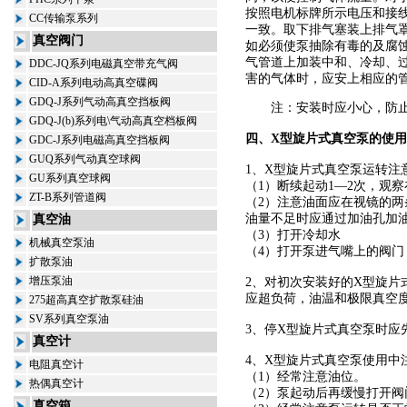
按照电机标牌所示电压和接
CC传输泵系列
一致。取下排气塞装上排气
真空阀门
如必须使泵抽除有毒的及腐
气管道上加装中和、冷却、
DDC-JQ系列电磁真空带充气阀
害的气体时，应安上相应的
CID-A系列电动高真空碟阀
GDQ-J系列气动高真空挡板阀
注：安装时应小心，防止
GDQ-J(b)系列电\气动高真空档板阀
四、
X型旋片式真空泵
的使用
GDC-J系列电磁高真空挡板阀
GUQ系列气动真空球阀
1、
X型旋片式真空泵
运转注
GU系列真空球阀
（1）断续起动1—2次，观
ZT-B系列管道阀
（2）注意油面应在视镜的
油量不足时应通过加油孔加
真空油
（3）打开冷却水
机械真空泵油
（4）打开泵进气嘴上的阀
扩散泵油
增压泵油
2、对初次安装好的
X型旋片
应超负荷，油温和极限真空
275超高真空扩散泵硅油
SV系列真空泵油
3、停
X型旋片式真空泵
时应
真空计
4、
X型旋片式真空泵
使用中
电阻真空计
（1）经常注意油位。
热偶真空计
（2）泵起动后再缓慢打开阀
真空箱