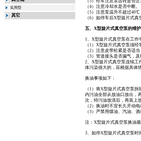
（3）经常注意泵运转是否
（4）注意冷却水是否中断。
实用型
（5）注意泵温升不超过40℃
其它
（6）如停车后
X型旋片式真
五、
X型旋片式真空泵
的维护
1、
X型旋片式真空泵
在工作
（1）
X型旋片式真空泵
须经
（2）注意皮带松紧是否适当
（3）管道接头是否漏气，及
2、
X型旋片式真空泵
连续工
体污染很大的，应根据具体
换油事项如下：
（1）将
X型旋片式真空泵
拆
内污油全部从放油口放出，再从
次，特污油放清后，再装上
（2）换油时不宜长久开动
（3）严禁用煤油、汽油、酒
注：
X型旋片式真空泵
换油最
3、如停
X型旋片式真空泵
时