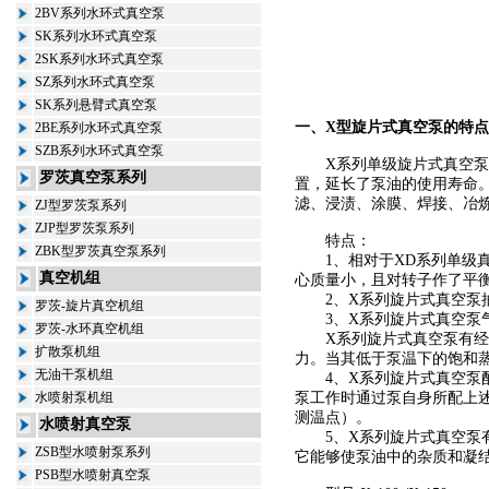
2BV系列水环式真空泵
SK系列水环式真空泵
2SK系列水环式真空泵
SZ系列水环式真空泵
SK系列悬臂式真空泵
一、
X型旋片式真空泵
的特点
2BE系列水环式真空泵
SZB系列水环式真空泵
X系列单级旋片式真空泵
罗茨真空泵系列
置，延长了泵油的使用寿命
滤、浸渍、涂膜、焊接、冶
ZJ型罗茨泵系列
ZJP型罗茨泵系列
特点：
ZBK型罗茨真空泵系列
1、相对于
XD系列单级
真空机组
心质量小，且对转子作了平
2、
X系列旋片式真空泵
罗茨-旋片真空机组
3、
X系列旋片式真空泵
罗茨-水环真空机组
X系列旋片式真空泵
有经
扩散泵机组
力。当其低于泵温下的饱和
无油干泵机组
4、
X系列旋片式真空泵
水喷射泵机组
泵工作时通过泵自身所配上述调
测温点）。
水喷射真空泵
5、
X系列旋片式真空泵
ZSB型水喷射泵系列
它能够使泵油中的杂质和凝
PSB型水喷射真空泵