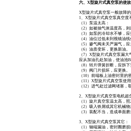
六、
X型旋片式真空泵
的使故
X型旋片式真空泵
一般故障的
1、
X型旋片式真空泵
真空度
（1）泵温太高：
（2）如被抽气体温度高，则
（3）如泵的冷却水不够，
（4）油位过低未到视镜油线
（5）掺气阀未关严漏气，应
（6）油质变坏，更换新油。
（7）
X型旋片式真空泵
漏大
应从加油孔处加油，使油池B
（8）转片弹簧折断，应拆下
（9）阀门片损坏，应更换。
（10）前端板上油密封里的
（11）
X型旋片式真空泵
使用
（12）进气处过滤网堵塞，
2、
X型旋片式真空泵
电机超
（1）
旋片真空泵
温太高，照
（2）吸入铁屑或其它机械
（3）装配不当，造成单面磨
3、
X型旋片式真空泵
其它：
（1）轴端漏油，密封圈磨