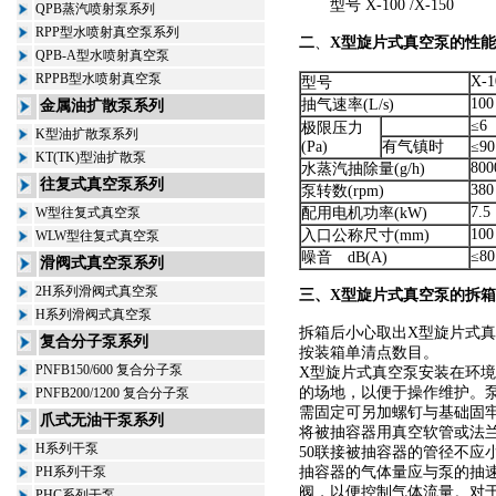
型号 X-100 /X-150
QPB蒸汽喷射泵系列
RPP型水喷射真空泵系列
二
、
X型旋片式真空泵
的性能
QPB-A型水喷射真空泵
RPPB型水喷射真空泵
X-1
型号
100
抽气速率
(L/s)
金属油扩散泵系列
≤
6
极限压力
K型油扩散泵系列
(Pa)
有气镇时
≤
90
KT(TK)型油扩散泵
800
水蒸汽抽除量
(g/h)
往复式真空泵系列
380
泵转数
(rpm)
7.5
W型往复式真空泵
配用电机功率
(kW)
100
入口公称尺寸
(mm)
WLW型往复式真空泵
≤
80
噪音
dB(A)
滑阀式真空泵系列
2H系列滑阀式真空泵
三、
X型旋片式真空泵
的拆箱
H系列滑阀式真空泵
拆箱后小心取出
X型旋片式
复合分子泵系列
按装箱单清点数目。
PNFB150/600 复合分子泵
X型旋片式真空泵
安装在环境
的场地，以便于操作维护。
PNFB200/1200 复合分子泵
需固定可另加螺钉与基础固
爪式无油干泵系列
将被抽容器用真空软管或法
H系列干泵
50联接被抽容器的管径不应
PH系列干泵
抽容器的气体量应与泵的抽
阀，以便控制气体流量。对
PHC系列干泵